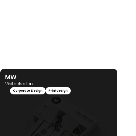
MW
Visitenkarten
Corporate Design
Printdesign