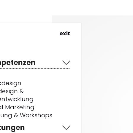
exit
petenzen
kdesign
esign &
ntwicklung
al Marketing
tung & Workshops
stungen
gner