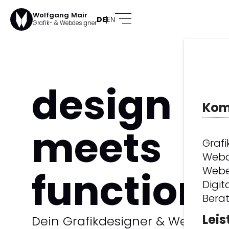
Wolfgang Mair
DE
EN
Grafik- & Webdesigner
design
Kom
meets
Grafi
Webd
function.
Webe
Digit
Bera
Lei
Dein Grafikdesigner & Webdesi