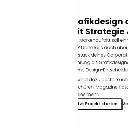
Grafikdesign 
mit Strategie
Dein Markenauftritt soll ein
sein? Dann lass doch über
Herzstück deines Corporate
Erfahrung als Grafikdesign
welche Design-Entscheid
Passend dazu gestalte ich Vi
Broschüren, Magazine Kata
& vieles mehr.
Jetzt Projekt starten
Me