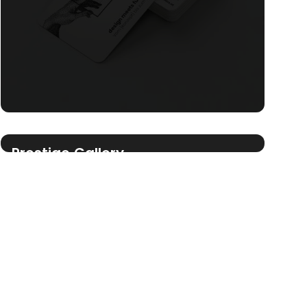
Prestige Gallery
Website via Webflow
UI UX Design
SEO
Webflow