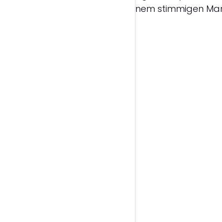
ung, Strategie und Technik zu einem stimmigen Mark
ebdesign & UX
Webentwicklung
e Websites mit klarem
Websites mit WordPress o
 und optimaler
Webflow – sauber umgese
führung.
und flexibel erweiterbar.
n >