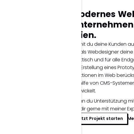
Modernes Web
Unternehmen 
Wien.
Damit du deine Kunden auch
ich als Webdesigner deine
praktisch und für alle End
der Erstellung eines Prot
Funktionen im Web berücks
mithilfe von CMS-Systemen
entwickelt.
Wenn du Unterstützung mit
ich dir gerne mit meiner Ex
Jetzt Projekt starten
Me