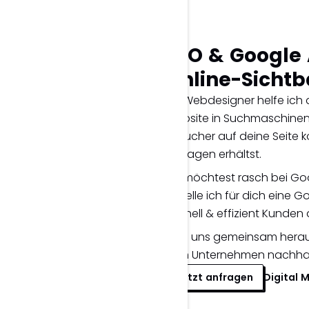
SEO & Google 
Online-Sichtba
Als Webdesigner helfe ich 
Website in Suchmaschinen 
Besucher auf deine Seite 
Anfragen erhältst.
Du möchtest rasch bei Go
erstelle ich für dich eine
schnell & effizient Kunden 
Lass uns gemeinsam herau
dein Unternehmen nachhal
Jetzt anfragen
Digital 