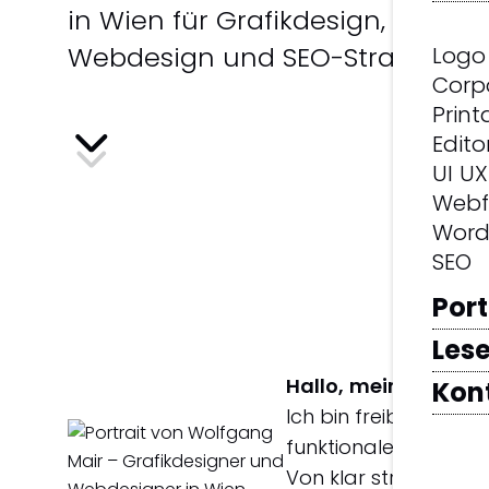
in Wien für Grafikdesign,
Webdesign und SEO-Strategien.
Logo
Corp
Print
Edito
UI UX
Webf
Word
SEO
Port
Lese
Hallo, mein Name is
Kon
Ich bin freiberuflic
funktionale Designlö
Von klar strukturiert