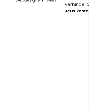
verbinde ich Gestalt
Jetzt kontaktieren >
Leistungsportfolio.
Grafikdesign
W
Logos, Branding, Printdesign und
Modern
visuelle Konzepte für einen
Design
starken Markenauftritt.
Nutzer
Zusammenarbeit starten
Portfolio ansehe