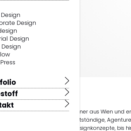
 Design
orate Design
design
rial Design
 Design
low
Press
folio
stoff
t Wolfgang Mair.
takt
her Grafikdesigner und Webdesigner aus Wien und en
sungen für Unternehmen, Selbstständige, Agenture
en Websites über individuelle Designkonzepte, bis hi