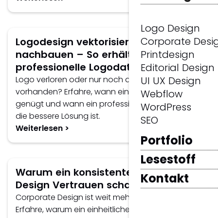
Logo Design
Corporate Desi
Logodesign vektorisieren und
nachbauen – So erhältst du wieder
Printdesign
professionelle Logodaten
Editorial Design
Logo verloren oder nur noch als Pixelgrafik
UI UX Design
vorhanden? Erfahre, wann eine Vektorisierung
Webflow
genügt und wann ein professioneller Neuaufbau
WordPress
die bessere Lösung ist.
SEO
Weiterlesen >
Portfolio
Lesestoff
Warum ein konsistentes Corporate
Kontakt
Design Vertrauen schafft.
Corporate Design ist weit mehr als ein Logo.
Erfahre, warum ein einheitlicher Markenauftritt