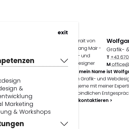
exit
Wolfga
w
Grafik- 
T
+43 670
petenzen
M
office@
Systeme
Hallo, mein Name ist Wolfg
xpertise
Ich bin Grafik- und Webdesi
kdesign
dich gerne mit meiner Expert
e perfekte
esign &
unverbindlichen Erstgespräc
ntwicklung
Jetzt kontaktieren >
al Marketing
tung & Workshops
stungen