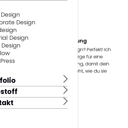
 Design
orate Design
design
rial Design
Design-Implementierung
 Design
Du hast schon ein fertiges Design? Perfekt! Ich
low
setze es pixelgenau um und sorge für eine
Press
schnelle und saubere Umsetzung, damit dein
Webauftritt genau so online geht, wie du sie
geplant hast.
folio
stoff
takt