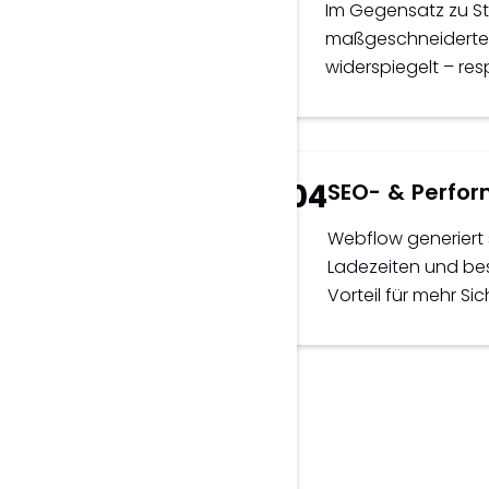
 entwickeln – ohne
Im Gegensatz zu S
du Projekte schneller
maßgeschneidertes
etzen.
widerspiegelt – res
04
SEO- & Perfo
te selbst anpassen, neue
Webflow generiert 
lichen – ganz ohne
Ladezeiten und bes
Vorteil für mehr Sic