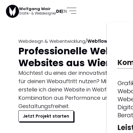
Wolfgang Mair
DE
EN
Grafik- & Webdesigner
/
Webdesign & Webentwicklung
Webflow
Professionelle Webflo
Websites aus Wien.
Kom
Möchtest du eines der innovativsten CMS-
für deinen Webauftritt nutzen? Mit meiner E
Grafi
erstelle ich deine Website in Webflow – ein
Webd
Kombination aus Performance und
Webe
Gestaltungsfreiheit.
Digit
Bera
Jetzt Projekt starten
Lei