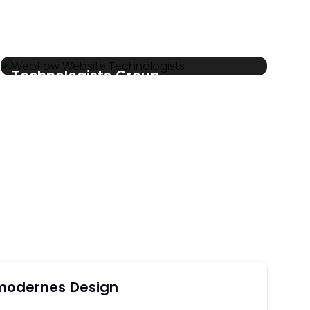
Technologists Group
Website via Webflow
UI UX Design
SEO
Webflow
 modernes Design