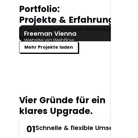
Portfolio:
Projekte & Erfahrungen
Freeman Vienna
Website via Webflow
Mehr Projekte laden
Webflow
UI UX Design
Vier Gründe für ein
klares Upgrade.
01
Schnelle & flexible Umsetzung