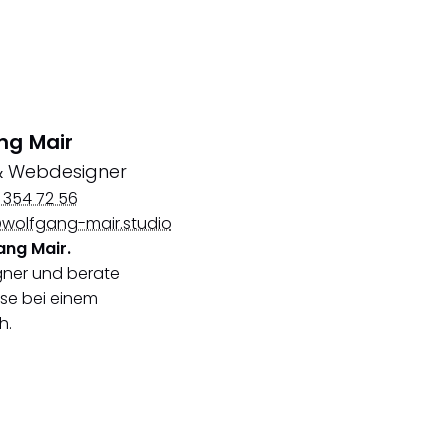
ng Mair
& Webdesigner
 354 72 56
wolfgang-mair.studio
ang Mair.
gner und berate
ise bei einem
h.