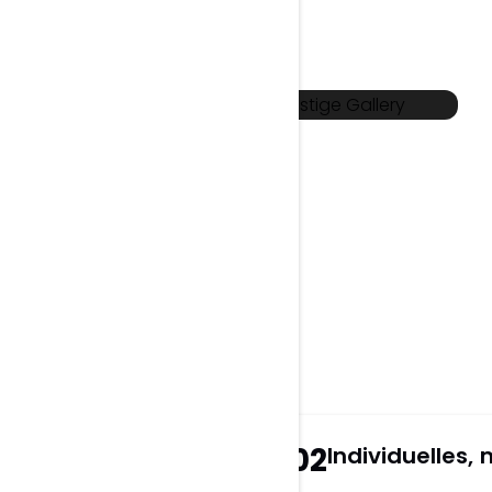
Prestige Gallery
Website via Webflow
UI UX Design
SEO
Webflow
02
Individuelles,