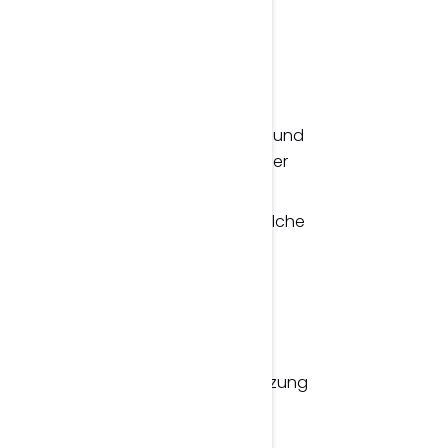
m modernen Webdesign. Das
ungsfreiheit mit hoher Performance und
 ohne die Einschränkungen klassischer
ösung für Unternehmen lohnt und welche
gement-System (CMS), das Design,
rm vereint. Im Gegensatz zu vielen
ses System die pixelgenaue Umsetzung
ce oder Benutzerfreundlichkeit zu