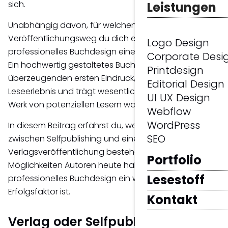
sich.
Leistungen
Unabhängig davon, für welchen
Veröffentlichungsweg du dich entscheidest, spielt
Logo Design
professionelles Buchdesign eine entscheidende Rolle.
Corporate Desi
Ein hochwertig gestaltetes Buch sorgt für einen
Printdesign
überzeugenden ersten Eindruck, verbessert das
Editorial Design
Leseerlebnis und trägt wesentlich dazu bei, wie dein
UI UX Design
Werk von potenziellen Lesern wahrgenommen wird.
Webflow
WordPress
In diesem Beitrag erfährst du, welche Unterschiede
SEO
zwischen Selfpublishing und einer
Verlagsveröffentlichung bestehen, welche
Portfolio
Möglichkeiten Autoren heute haben und warum
Lesestoff
professionelles Buchdesign ein wichtiger
Erfolgsfaktor ist.
Kontakt
Verlag oder Selfpublishing – Wo