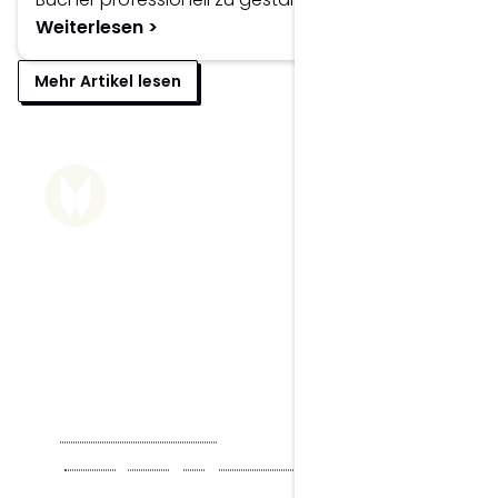
Weiterlesen >
Mehr Artikel lesen
Wolfgang Mair
Grafik- & Webdesigner
Dein Partner für Print, Design & 
digitale Lösungen.
Wolfgang Mair ist der Experte für visuelle
Kommunikation und digitale Lösungen mit
klarem strategischem Fokus – für Unternehmen,
Selbstständige und Start-ups sowie als Partner
für Agenturen.
T
+43 670 354 72 56
M
office@wolfgang-mair.studio
Währing, 1180 Wien, Österreich