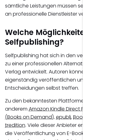
sämtliche Leistungen müssen selbst organisiert oder
an professionelle Dienstleister vergeben werden.
Welche Möglichkeiten bietet
Selfpublishing?
Selfpublishing hat sich in den vergangenen Jahren
zu einer professionellen Alternative zum klassischen
Verlag entwickelt. Autoren können ihr Buch heute
eigenständig veröffentlichen und dabei nahezu alle
Entscheidungen selbst treffen.
Zu den bekanntesten Plattformen gehören unter
anderem
Amazon Kindle Direct Publishing (KDP)
,
BoD
(Books on Demand)
,
epubli
,
Bookmundo
oder
tredition
. Viele dieser Anbieter ermöglichen sowohl
die Veröffentlichung von E-Books als auch den Druck