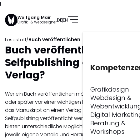
l
Wolfgang Mair
DE
EN
Grafik- & Webdesigner
/
Lesestoff
Buch veröffentlichen
Buch veröffentlichen –
Selfpublishing oder
Kompetenze
Verlag?
Grafikdesign
Wer ein Buch veröffentlichen möchte, steht früher
Webdesign &
oder später vor einer wichtigen Entscheidung: Soll
Webentwicklun
das Manuskript an einen Verlag geschickt oder im
Digital Marketin
Selfpublishing veröffentlicht werden? Beide Wege
Beratung &
bieten unterschiedliche Möglichkeiten und bringen
Workshops
jeweils eigene Vorteile und Herausforderungen mit