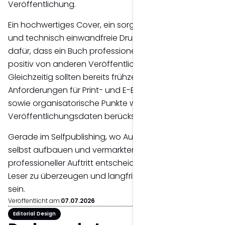
Veröffentlichung.
Ein hochwertiges Cover, ein sorgfältiger Buchsatz
und technisch einwandfreie Druckdaten sorgen
dafür, dass ein Buch professionell wirkt und sich
positiv von anderen Veröffentlichungen abhebt.
Gleichzeitig sollten bereits frühzeitig die
Anforderungen für Print- und E-Book-Ausgaben
sowie organisatorische Punkte wie ISBN und
Veröffentlichungsdaten berücksichtigt werden.
Gerade im Selfpublishing, wo Autoren ihre Marke
selbst aufbauen und vermarkten, kann ein
professioneller Auftritt entscheidend dazu beitragen,
Leser zu überzeugen und langfristig erfolgreich zu
sein.
Veröffentlicht am:
07.07.2026
Verfasst von: Wolfgang Mair
Editorial Design