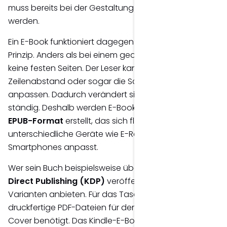
muss bereits bei der Gestaltung berücksichtigt
werden.
Ein E-Book funktioniert dagegen nach einem anderen
Prinzip. Anders als bei einem gedruckten Buch gibt es
keine festen Seiten. Der Leser kann Schriftgröße,
Zeilenabstand oder sogar die Schriftart individuell
anpassen. Dadurch verändert sich der Umbruch
ständig. Deshalb werden E-Books in der Regel im
EPUB-Format
erstellt, das sich flexibel an
unterschiedliche Geräte wie E-Reader, Tablets oder
Smartphones anpasst.
Wer sein Buch beispielsweise über
Amazon Kindle
Direct Publishing (KDP)
veröffentlicht, kann beide
Varianten anbieten. Für das Taschenbuch werden
druckfertige PDF-Dateien für den Innenteil und das
Cover benötigt. Das Kindle-E-Book wird hingegen