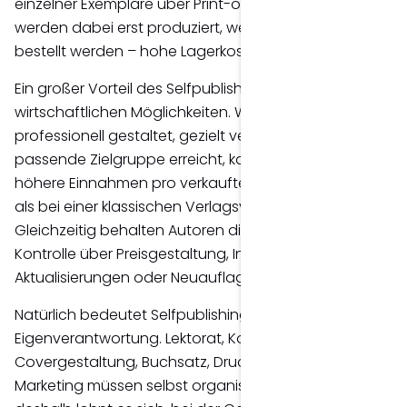
einzelner Exemplare über Print-on-Demand. Bücher
werden dabei erst produziert, wenn sie tatsächlich
bestellt werden – hohe Lagerkosten entfallen.
Ein großer Vorteil des Selfpublishings liegt in den
wirtschaftlichen Möglichkeiten. Wer sein Buch
professionell gestaltet, gezielt vermarktet und die
passende Zielgruppe erreicht, kann häufig deutlich
höhere Einnahmen pro verkauftem Exemplar erzielen
als bei einer klassischen Verlagsveröffentlichung.
Gleichzeitig behalten Autoren die vollständige
Kontrolle über Preisgestaltung, Inhalte und spätere
Aktualisierungen oder Neuauflagen.
Natürlich bedeutet Selfpublishing auch mehr
Eigenverantwortung. Lektorat, Korrektorat,
Covergestaltung, Buchsatz, Druckvorbereitung und
Marketing müssen selbst organisiert werden. Gerade