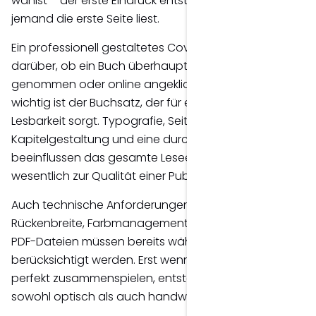
wählst – der erste Eindruck entsteht lange bevor
jemand die erste Seite liest.
Ein professionell gestaltetes Cover entscheidet oft
darüber, ob ein Buch überhaupt in die Hand
genommen oder online angeklickt wird. Ebenso
wichtig ist der Buchsatz, der für eine angenehme
Lesbarkeit sorgt. Typografie, Seitenränder,
Kapitelgestaltung und eine durchdachte Struktur
beeinflussen das gesamte Leseerlebnis und tragen
wesentlich zur Qualität einer Publikation bei.
Auch technische Anforderungen wie Beschnitt,
Rückenbreite, Farbmanagement oder druckfähige
PDF-Dateien müssen bereits während der Gestaltung
berücksichtigt werden. Erst wenn Design und Technik
perfekt zusammenspielen, entsteht ein Buch, das
sowohl optisch als auch handwerklich überzeugt.