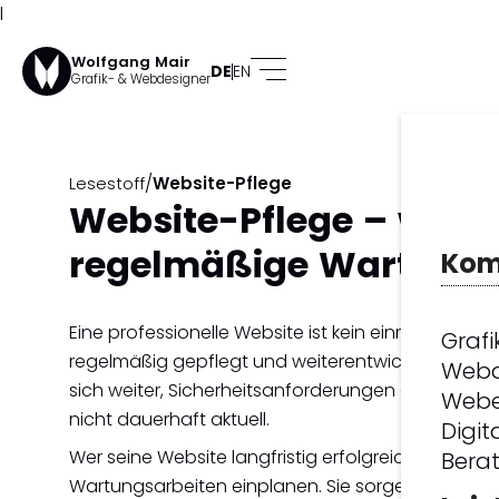
l
Wolfgang Mair
DE
EN
Grafik- & Webdesigner
/
Lesestoff
Website-Pflege
Website-Pflege – war
regelmäßige Wartung w
Kom
Eine professionelle Website ist kein einmaliges Proj
Grafi
regelmäßig gepflegt und weiterentwickelt werden
Webd
sich weiter, Sicherheitsanforderungen ändern sic
Webe
nicht dauerhaft aktuell.
Digit
Wer seine Website langfristig erfolgreich betreib
Bera
Wartungsarbeiten einplanen. Sie sorgen nicht nur