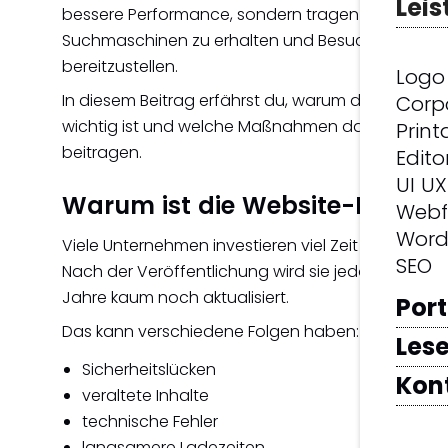
Lei
bessere Performance, sondern tragen auch dazu be
Suchmaschinen zu erhalten und Besuchern stets 
bereitzustellen.
Logo
In diesem Beitrag erfährst du, warum die regelmä
Corp
wichtig ist und welche Maßnahmen dauerhaft zu e
Print
beitragen.
Edito
UI UX
Warum ist die Website-Pflege 
Webf
Word
Viele Unternehmen investieren viel Zeit und Geld in
SEO
Nach der Veröffentlichung wird sie jedoch häufi
Jahre kaum noch aktualisiert.
Port
Das kann verschiedene Folgen haben:
Lese
Sicherheitslücken
Kon
veraltete Inhalte
technische Fehler
langsamere Ladezeiten