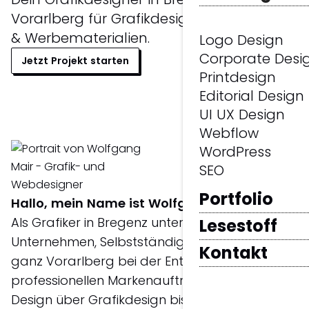
Vorarlberg für Grafikdesign, Logo Design
& Werbematerialien.
Logo Design
Corporate Desi
Jetzt Projekt starten
Printdesign
Editorial Design
UI UX Design
Webflow
WordPress
SEO
Portfolio
Hallo, mein Name ist Wolfgang Mair.
Als Grafiker in Bregenz unterstütze ich
Lesestoff
Unternehmen, Selbstständige und Start-ups in
Kontakt
ganz Vorarlberg bei der Entwicklung eines
professionellen Markenauftritts. Von Logo
Design über Grafikdesign bis hin zu Corporate