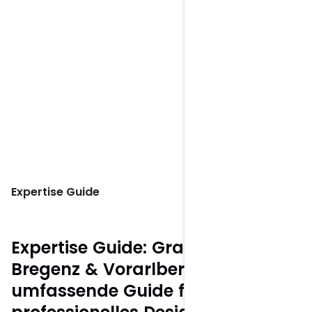
Website geplant?
Aufbauend auf Logo Design und
Branding gestalte & entwickle ich auch
auf Wunsch moderne Websites für
deinen professionellen Webauftritt.
Zu Webdesign wechseln
Expertise Guide
Expertise Guide: Grafikdesign
Bregenz & Vorarlberg – Der
umfassende Guide für