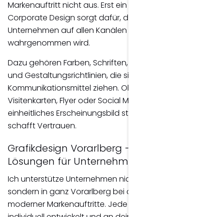
Markenauftritt nicht aus. Erst ein durchgängiges
Corporate Design sorgt dafür, dass dein
Unternehmen auf allen Kanälen konsistent
wahrgenommen wird.
Dazu gehören Farben, Schriften, Bildsprache, Icons
und Gestaltungsrichtlinien, die sich durch sämtliche
Kommunikationsmittel ziehen. Ob Website,
Visitenkarten, Flyer oder Social Media – ein
einheitliches Erscheinungsbild stärkt deine Marke und
schafft Vertrauen.
Grafikdesign Vorarlberg – Kreative
Lösungen für Unternehmen in der Region
Ich unterstütze Unternehmen nicht nur in Bregenz,
sondern in ganz Vorarlberg bei der Entwicklung
moderner Markenauftritte. Jede Gestaltung wird
individuell entwickelt und an deine Zielgruppe sowie