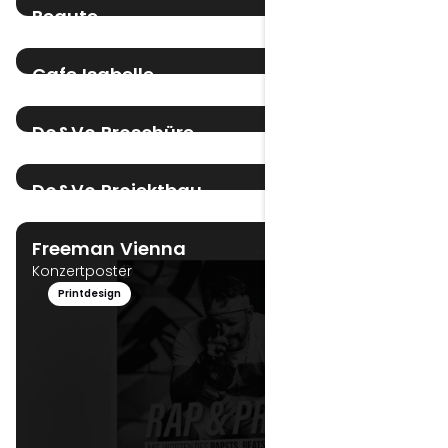
Beaute
Verpackungsdesign
Verpackungsdesign
Cafe Isabelle
Signage Design
Printdesign
Logo Design
Do&Vo Broschüre
Broschüre – Konzeptprojekt
Editorial Design
Printdesign
Do&Vo Projektbau
Logo Design
Logo Design
Freeman Vienna
Konzertposter
Printdesign