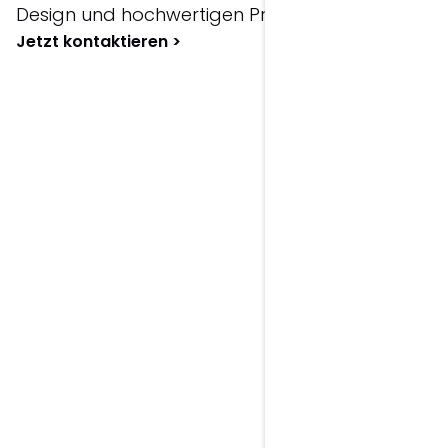
Design und hochwertigen Printmedien.
Jetzt kontaktieren >
Leistungsportfolio:
Grafikdesign.
Logo Design
Individuelle Logos und visuelle Markenzeichen
für einen starken und wiedererkennbaren
Markenauftritt.
Corporate Design
Einheitlicher Markenauftritt mit Farben,
Typografie und Designsystem für eine
konsistente Marke.