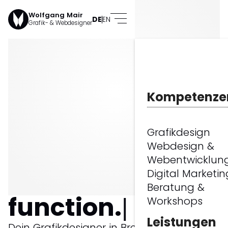
Wolfgang Mair
DE
EN
Grafik- & Webdesigner
Kompetenze
Grafikdesign
design
Webdesign &
Webentwicklun
meets
Digital Marketin
Beratung &
function.
Workshops
Leistungen
Dein Grafikdesigner in Bregenz &