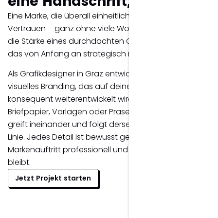
eine Handschrift, die bleibt.
Eine Marke, die überall einheitlich auftritt, schafft
Vertrauen – ganz ohne viele Worte. Genau darin liegt
die Stärke eines durchdachten Corporate Designs,
das von Anfang an strategisch mitgedacht wird.
Als Grafikdesigner in Graz entwickle ich für dich dein
visuelles Branding, das auf deinem Logo aufbaut und
konsequent weiterentwickelt wird. Visitenkarten,
Briefpapier, Vorlagen oder Präsentationen – alles
greift ineinander und folgt derselben gestalterischen
Linie. Jedes Detail ist bewusst gestaltet, damit dein
Markenauftritt professionell und wiedererkennbar
bleibt.
Jetzt Projekt starten