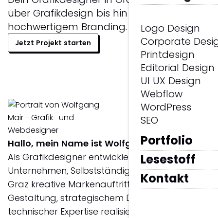
über Grafikdesign bis hin zu
hochwertigem Branding.
Logo Design
Corporate Desi
Jetzt Projekt starten
Printdesign
Editorial Design
UI UX Design
Webflow
WordPress
SEO
Portfolio
Hallo, mein Name ist Wolfgang Mair.
Als Grafikdesigner entwickle ich für
Lesestoff
Unternehmen, Selbstständige und Start-ups in
Kontakt
Graz kreative Markenauftritte. Mit klarer
Gestaltung, strategischem Denken und
technischer Expertise realisiere ich Logos,