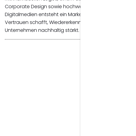
Corporate Design sowie hochwertigen Print- und
Digitalmedien entsteht ein Markenauftritt, der
Vertrauen schafft, Wiedererkennung fördert und dein
Unternehmen nachhaltig stärkt.
Wolfgang Mair
Grafik- & Webdesigner
Dein Partner für Print, Design & 
digitale Lösungen.
Wolfgang Mair ist der Experte für visuelle
Kommunikation und digitale Lösungen mit
klarem strategischem Fokus – für Unternehmen,
Selbstständige und Start-ups sowie als Partner