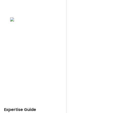
Printdesign
Du hast auch eine
Website geplant?
Aufbauend auf Logo Design und
Branding gestalte & entwickle ich auch
auf Wunsch moderne Websites für
deinen professionellen Webauftritt.
Zu Webdesign wechseln
Expertise Guide