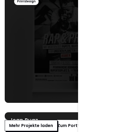
Printdesign
Jean Ruaz
Mehr Projekte laden
Zum Portfolio >
Visitenkarten