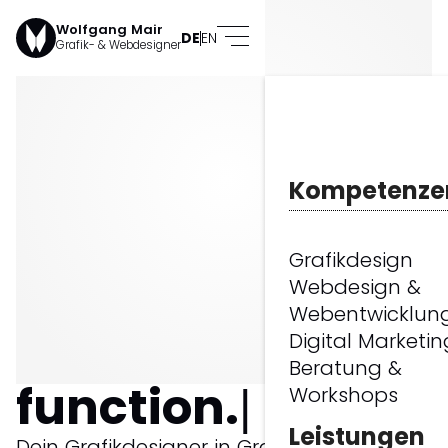
Wolfgang Mair
DE
EN
Grafik- & Webdesigner
Kompetenze
Grafikdesign
design
Webdesign &
Webentwicklun
meets
Digital Marketin
Beratung &
function.
Workshops
Leistungen
Dein Grafikdesigner in Graz: Von Logos