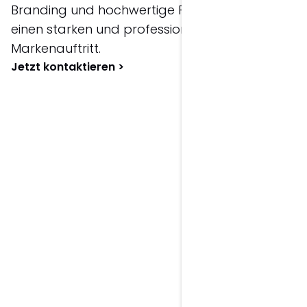
Branding und hochwertige Printprodukte – für
einen starken und professionellen
Markenauftritt.
Jetzt kontaktieren >
Leistungsportfolio:
Grafikdesign.
Logo Design
Individuelle Logos und visuelle Markenzeichen
für einen starken und wiedererkennbaren
Markenauftritt.
Corporate Design
Einheitlicher Markenauftritt mit Farben,