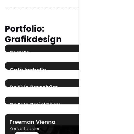
Portfolio:
Grafikdesign
Beaute
Verpackungsdesign
Verpackungsdesign
Cafe Isabelle
Signage Design
Printdesign
Logo Design
Do&Vo Broschüre
Broschüre – Konzeptprojekt
Editorial Design
Printdesign
Do&Vo Projektbau
Logo Design
Logo Design
Freeman Vienna
Konzertposter