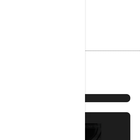
Cafe Isabelle
Signage Design
Printdesign
Logo Design
Freeman Vienna
Konzertposter
Printdesign