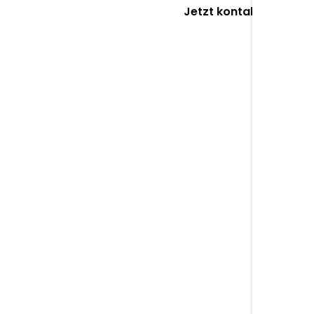
Jetzt kontaktieren >
Leistungsportfolio:
Grafikdesign.
Logo Design
Individuelle Logos und visuelle Markenzeiche
für einen starken und wiedererkennbaren
Markenauftritt.
Zusammenarbeit starten
Portfolio ansehe