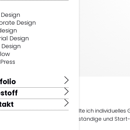
l –
ign
 Design
rten.
orate Design
design
rial Design
 Design
low
Press
folio
stoff
t Wolfgang Mair.
takt
afiker in Innsbruck & Tirol gestalte ich individuelles 
ritte für Unternehmen, Selbstständige und Start-u
estimmt auf deine Marke.