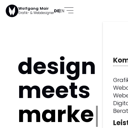
Wolfgang Mair
DE
EN
Grafik- & Webdesigner
design
Kom
meets
Grafi
Webd
Webe
marketin
Digit
Bera
Lei