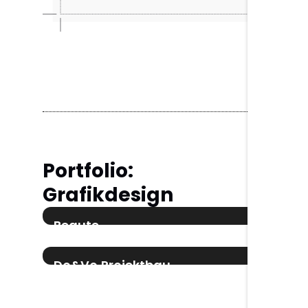
Portfolio:
Grafikdesign
Beaute
Verpackungsdesign
Verpackungsdesign
Do&Vo Projektbau
Logo Design
Logo Design