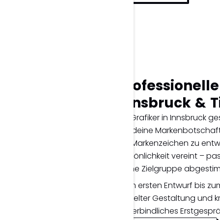
Professionelle
Innsbruck & Ti
Als Grafiker in Innsbruck ge
die deine Markenbotschaft kl
ein Markenzeichen zu entwic
Persönlichkeit vereint – 
deine Zielgruppe abgesti
Vom ersten Entwurf bis zum
gezielter Gestaltung und kre
unverbindliches Erstgespr