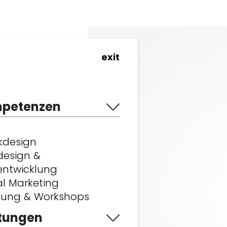
exit
petenzen
kdesign
esign &
ntwicklung
g.
al Marketing
tung & Workshops
stungen