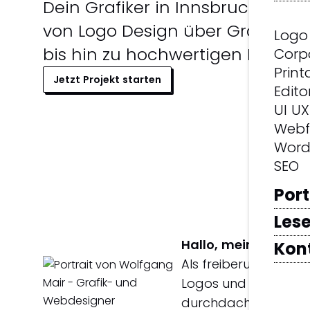
Dein Grafiker in Innsbruck & Tiro
von Logo Design über Grafikdes
Logo
bis hin zu hochwertigen Druckso
Corp
Print
Jetzt Projekt starten
Edito
UI UX
Webf
Word
SEO
Port
Lese
Hallo, mein Name is
Kon
Als freiberuflicher Gr
Logos und Markenauft
durchdacht und abg