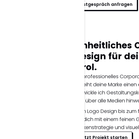
Erstgespräch anfragen
Einheitliches
Design für de
Tirol.
Ein professionelles Corpor
verleiht deine Marke einen ei
entwickle ich Gestaltungs
Tirol über alle Medien hinw
Vom Logo Design bis zum f
ich dich mit einem feinen 
Markenstrategie und visuel
Jetzt Projekt starten