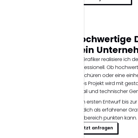
Hochwertige D
dein Unterneh
Als Grafiker realisiere ich
professionell. Ob hochwerti
Broschüren oder eine einh
jedes Projekt wird mit ges
Detail und technischer Ge
Vom ersten Entwurf bis zur
ich dich als erfahrener Gr
Printbereich punkten kann.
Jetzt anfragen