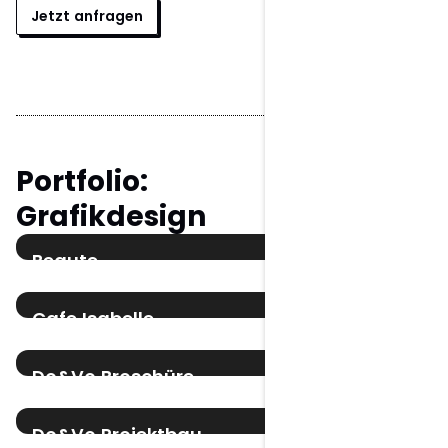
Jetzt anfragen
Portfolio:
Grafikdesign
Beaute
Verpackungsdesign
Verpackungsdesign
Cafe Isabelle
Signage Design
Printdesign
Logo Design
Do&Vo Broschüre
Broschüre – Konzeptprojekt
Editorial Design
Printdesign
Do&Vo Projektbau