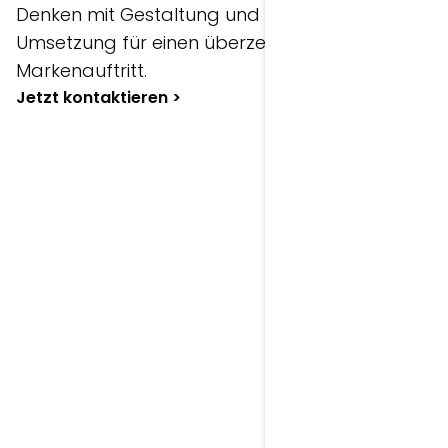
Denken mit Gestaltung und technischer
Umsetzung für einen überzeugenden
Markenauftritt.
Jetzt kontaktieren >
Leistungsportfolio:
Grafikdesign.
Logo Design
Individuelle Logos und visuelle Markenzeichen
für einen starken und wiedererkennbaren
Markenauftritt.
Corporate Design
Einheitlicher Markenauftritt mit Farben,