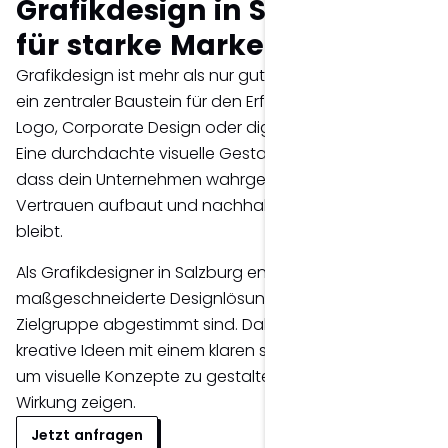
Grafikdesign in Salzburg
für starke Marken.
Grafikdesign ist mehr als nur gutes Aussehen – es ist
ein zentraler Baustein für den Erfolg deiner Marke. Ob
Logo, Corporate Design oder digitale Anwendungen:
Eine durchdachte visuelle Gestaltung sorgt dafür,
dass dein Unternehmen wahrgenommen wird,
Vertrauen aufbaut und nachhaltig in Erinnerung
bleibt.
Als Grafikdesigner in Salzburg entwickle ich
maßgeschneiderte Designlösungen, die auf deine
Zielgruppe abgestimmt sind. Dabei verbinde ich
kreative Ideen mit einem klaren strategischen Ansatz,
um visuelle Konzepte zu gestalten, die messbare
Wirkung zeigen.
Jetzt anfragen