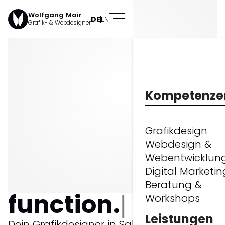
Wolfgang Mair
DE
EN
Grafik- & Webdesigner
Kompetenze
Grafikdesign
design
Webdesign &
Webentwicklun
meets
Digital Marketin
Beratung &
function.
Workshops
Leistungen
Dein Grafikdesigner in Salzburg: Vom