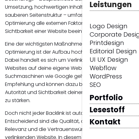
Leistungen
Umsetzung, hochwertigen Inhalten oder einer
sauberen Seitenstruktur – umfasst die OffPage-
Optimierung alle externen Faktoren, die die
Logo Design
Sichtbarkeit einer Website beeinflussen.
Corporate Desi
Printdesign
Eine der wichtigsten Maßnahmen der OffPage-
Editorial Design
Optimierung ist der Aufbau hochwertiger
Backlinks
.
UI UX Design
Dabei handelt es sich um Verlinkungen von anderen
Webflow
Websites auf deine eigene Website. Für
WordPress
Suchmaschinen wie Google gelten diese als
SEO
Empfehlung und können dazu beitragen, die
Autorität und Sichtbarkeit deiner Website langfristig
Portfolio
zu stärken.
Lesestoff
Doch nicht jeder Backlink ist automatisch wertvoll.
Kontakt
Entscheidend sind die Qualität, die thematische
Relevanz und die Vertrauenswürdigkeit der
verlinkenden Website. In diesem Beitrag erfährst du,