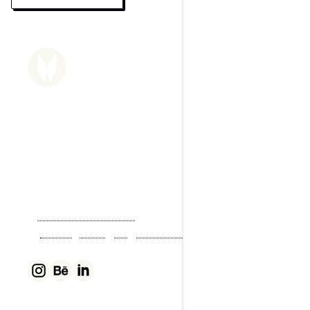
Wolfgang Mair
Grafik- & Webdesigner
Dein Partner für Print, Design & 
digitale Lösungen.
Wolfgang Mair ist der Experte für visuelle
Kommunikation und digitale Lösungen mit
klarem strategischem Fokus – für Unternehmen,
Selbstständige und Start-ups sowie als Partner
für Agenturen.
T
+43 670 354 72 56
M
office@wolfgang-mair.studio
Währing, 1180 Wien, Österreich