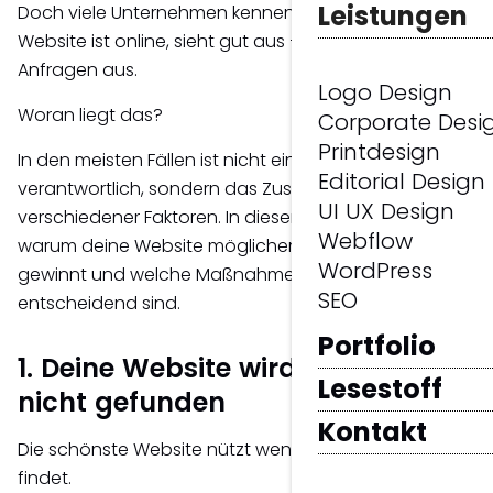
Leistungen
Doch viele Unternehmen kennen das Problem: Die
Website ist online, sieht gut aus – trotzdem bleiben
Anfragen aus.
Logo Design
Woran liegt das?
Corporate Desi
Printdesign
In den meisten Fällen ist nicht ein einzelner Fehler
Editorial Design
verantwortlich, sondern das Zusammenspiel
UI UX Design
verschiedener Faktoren. In diesem Beitrag erfährst du,
Webflow
warum deine Website möglicherweise keine Kunden
WordPress
gewinnt und welche Maßnahmen wirklich
SEO
entscheidend sind.
Portfolio
1. Deine Website wird bei Google
Lesestoff
nicht gefunden
Kontakt
Die schönste Website nützt wenig, wenn sie niemand
findet.