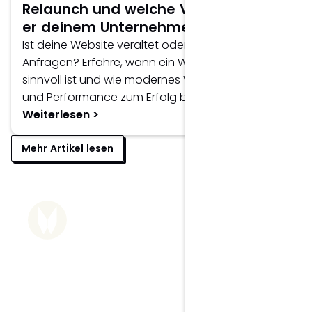
Relaunch und welche Vorteile bietet
er deinem Unternehmen?
Ist deine Website veraltet oder bringt keine
Anfragen? Erfahre, wann ein Website-Relaunch
sinnvoll ist und wie modernes Webdesign, SEO
und Performance zum Erfolg beitragen.
Weiterlesen >
Mehr Artikel lesen
Wolfgang Mair
Grafik- & Webdesigner
Dein Partner für Print, Design & 
digitale Lösungen.
Wolfgang Mair ist der Experte für visuelle
Kommunikation und digitale Lösungen mit