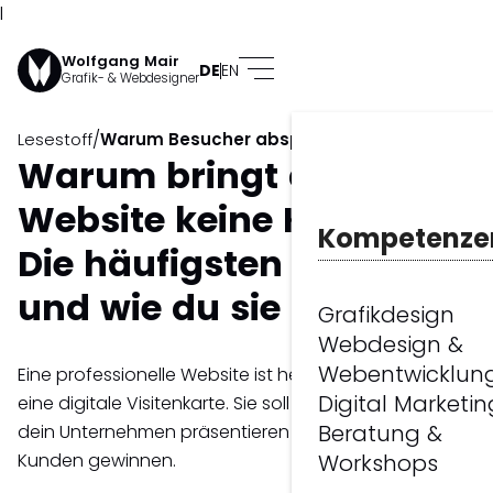
l
Wolfgang Mair
DE
EN
Grafik- & Webdesigner
/
Lesestoff
Warum Besucher abspringen
Warum bringt deine
Website keine Kunden?
Kompetenze
Die häufigsten Ursachen
und wie du sie behebst.
Grafikdesign
Webdesign &
Webentwicklun
Eine professionelle Website ist heute weit mehr als
Digital Marketin
eine digitale Visitenkarte. Sie soll Vertrauen schaffen,
Beratung &
dein Unternehmen präsentieren und im Idealfall neue
Kunden gewinnen.
Workshops