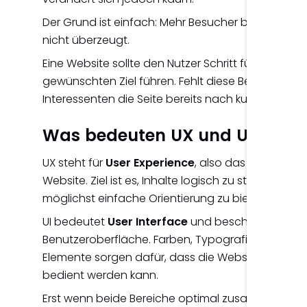
Der Grund ist einfach: Mehr Besucher bringen wen
nicht überzeugt.
Eine Website sollte den Nutzer Schritt für Schritt b
gewünschten Ziel führen. Fehlt diese Benutzerführ
Interessenten die Seite bereits nach kurzer Zeit.
Was bedeuten UX und UI?
UX steht für
User Experience
, also das gesamte N
Website. Ziel ist es, Inhalte logisch zu strukturier
möglichst einfache Orientierung zu bieten.
UI bedeutet
User Interface
und beschreibt die vi
Benutzeroberfläche. Farben, Typografie, Buttons
Elemente sorgen dafür, dass die Website professio
bedient werden kann.
Erst wenn beide Bereiche optimal zusammenarbeit