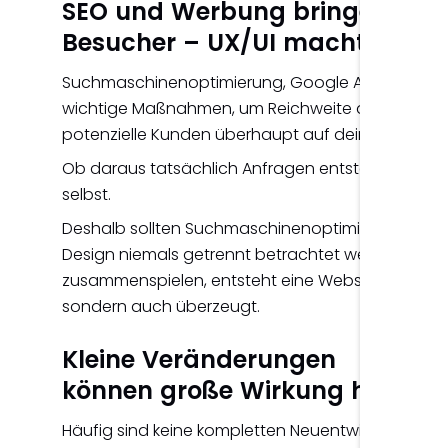
SEO und Werbung bringen
Besucher – UX/UI macht dara
Suchmaschinenoptimierung, Google Ads oder S
wichtige Maßnahmen, um Reichweite aufzubauen.
potenzielle Kunden überhaupt auf deine Website
Ob daraus tatsächlich Anfragen entstehen, ents
selbst.
Deshalb sollten Suchmaschinenoptimierung, Onli
Design niemals getrennt betrachtet werden. Erst 
zusammenspielen, entsteht eine Website, die nich
sondern auch überzeugt.
Kleine Veränderungen
können große Wirkung haben
Häufig sind keine kompletten Neuentwicklungen no