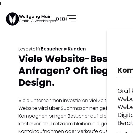
l
Wolfgang Mair
DE
EN
Grafik- & Webdesigner
/
Lesestoff
Besucher ≠ Kunden
Viele Website-Besucher
Anfragen? Oft liegt es
Kom
Design.
Grafi
Webd
Viele Unternehmen investieren viel Zeit und Geld in
Webe
Website wird über Suchmaschinen gefunden, Goo
Digit
Kampagnen bringen Besucher auf die Seite und di
Bera
kontinuierlich. Trotzdem bleiben die gewünschten
Kontaktaufnahmen oder Verkäufe aus.