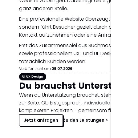
Website zu bringen. Dabei liegt die eigentliche H
ganz anderen Stelle.
Eine professionelle Website überzeugt nicht nur 
sondern führt Besucher gezielt durch die Inhalte 
Kontakt aufzunehmen oder eine Anfrage zu stelle
Erst das Zusammenspiel aus Suchmaschinenoptim
sowie professionellem UX- und UI-Design sorgt d
tatsächlich Kunden werden.
Veröffentlicht am:
09.07.2026
UI UX Design
Du brauchst Unterstützu
Wenn du Unterstützung brauchst, stehe ich dir ger
zur Seite. Ob Erstgespräch, individuelle Beratung
komplexeren Projekten – gemeinsam finden wir d
Jetzt anfragen
Zu den Leistungen >