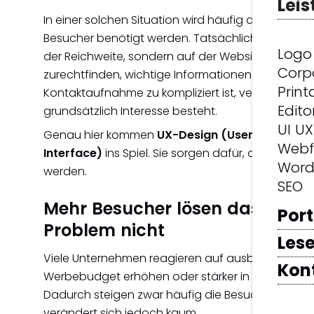
Lei
In einer solchen Situation wird häufig angenom
Besucher benötigt werden. Tatsächlich liegt das 
Logo
der Reichweite, sondern auf der Website selbst. 
Corp
zurechtfinden, wichtige Informationen fehlen ode
Print
Kontaktaufnahme zu kompliziert ist, verlassen sie
Edito
grundsätzlich Interesse besteht.
UI UX
Genau hier kommen
UX-Design (User Experienc
Webf
Interface)
ins Spiel. Sie sorgen dafür, dass aus 
Word
werden.
SEO
Mehr Besucher lösen das
Port
Problem nicht
Lese
Viele Unternehmen reagieren auf ausbleibende A
Kon
Werbebudget erhöhen oder stärker in Suchmaschi
Dadurch steigen zwar häufig die Besucherzahlen,
verändert sich jedoch kaum.