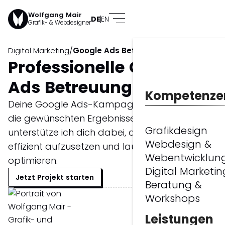
Wolfgang Mair
DE
EN
Grafik- & Webdesigner
/
Digital Marketing
Google Ads Betreuung
Professionelle Google
Ads Betreuung in Wien
Kompetenze
Deine Google Ads-Kampagnen liefern nicht
die gewünschten Ergebnisse? Als SEA-Experte
Grafikdesign
unterstütze ich dich dabei, deine Kampagnen
Webdesign &
effizient aufzusetzen und laufend zu
Webentwicklun
optimieren.
Digital Marketin
Jetzt Projekt starten
Beratung &
Workshops
Leistungen