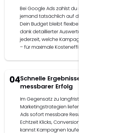
Bei Google Ads zahlst du nur dann, wenn
jemand tatsächlich auf deine Anzeige klickt.
Dein Budget bleibt flexibel steuerbar, und
dank detaillierter Auswertungen erkennst du
jederzeit, welche Kampagnen funktionieren
– für maximale Kosteneffizienz.
04
Schnelle Ergebnisse und
messbarer Erfolg
Im Gegensatz zu langfristigen
Marketingstrategien liefert SEA über Google
Ads sofort messbare Resultate. Du siehst in
Echtzeit Klicks, Conversions und Reichweite,
kannst Kampagnen laufend optimieren und