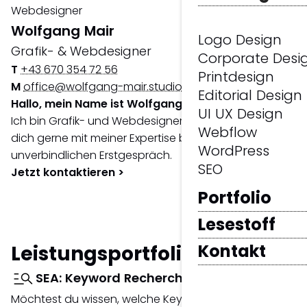
Wolfgang Mair
Logo Design
Grafik- & Webdesigner
Corporate Desi
T
+43 670 354 72 56
Printdesign
M
office@wolfgang-mair.studio
Editorial Design
Hallo, mein Name ist Wolfgang Mair.
UI UX Design
Ich bin Grafik- und Webdesigner und berate
Webflow
dich gerne mit meiner Expertise bei einem
WordPress
unverbindlichen Erstgespräch.
SEO
Jetzt kontaktieren >
Portfolio
Lesestoff
Kontakt
Leistungsportfolio.
SEA: Keyword Recherche
Möchtest du wissen, welche Keywords die besten