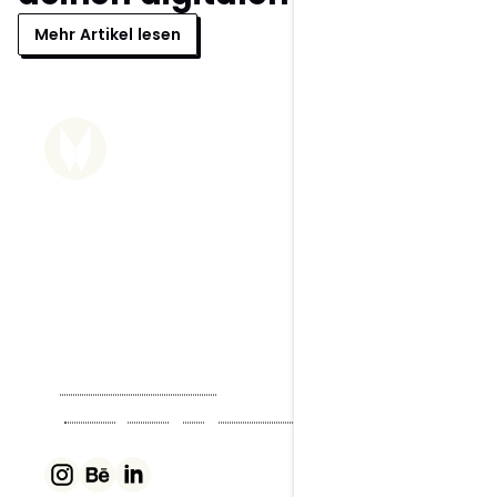
Mehr Artikel lesen
Wolfgang Mair
Grafik- & Webdesigner
Dein Partner für Print, Design & 
digitale Lösungen.
Wolfgang Mair ist der Experte für visuelle
Kommunikation und digitale Lösungen mit
klarem strategischem Fokus – für Unternehmen,
Selbstständige und Start-ups sowie als Partner
für Agenturen.
T
+43 670 354 72 56
M
office@wolfgang-mair.studio
Währing, 1180 Wien, Österreich