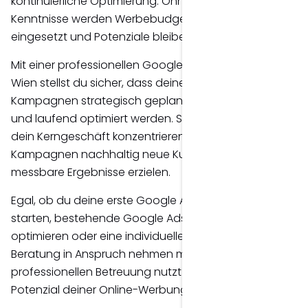
kontinuierliche Optimierung. Ohne fundierte
Kenntnisse werden Werbebudgets häufig ineffizient
eingesetzt und Potenziale bleiben ungenutzt.
Mit einer professionellen Google Ads Betreuung in
Wien stellst du sicher, dass deine Google Ads
Kampagnen strategisch geplant, effizient verwaltet
und laufend optimiert werden. So kannst du dich auf
dein Kerngeschäft konzentrieren, während deine
Kampagnen nachhaltig neue Kunden gewinnen und
messbare Ergebnisse erzielen.
Egal, ob du deine erste Google Ads Kampagne
starten, bestehende Google Ads Kampagnen
optimieren oder eine individuelle Google Ads
Beratung in Anspruch nehmen möchtest – mit einer
professionellen Betreuung nutzt du das volle
Potenzial deiner Online-Werbung.